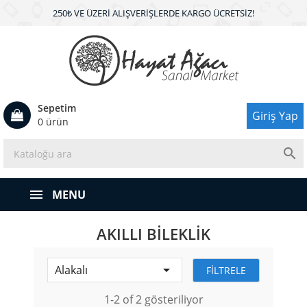
250₺ VE ÜZERI ALIŞVERIŞLERDE KARGO ÜCRETSIZ!
Sepetim
Giriş Yap
0 ürün

MENU
AKILLI BILEKLIK

Alakalı
FILTRELE
1-2 of 2 gösteriliyor