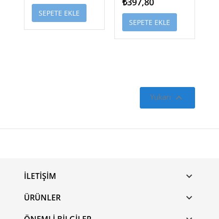
₺397,80
SEPETE EKLE
SEPETE EKLE

Yukarı
İLETIŞIM

ÜRÜNLER
