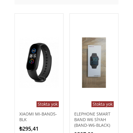
Stokta yok
Stokta yok
XIAOMI MI-BAND5-
ELEPHONE SMART
BLK
BAND W6 SİYAH
(BAND-W6-BLACK)
₺295,41