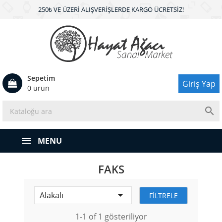
250₺ VE ÜZERI ALIŞVERIŞLERDE KARGO ÜCRETSIZ!
Sepetim
Giriş Yap
0 ürün

MENU
FAKS

Alakalı
FILTRELE
1-1 of 1 gösteriliyor