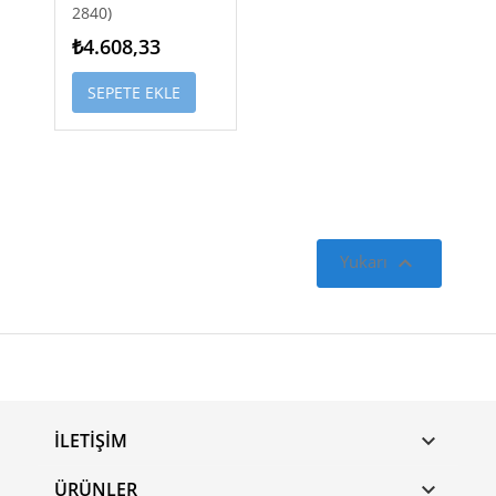
2840)
₺4.608,33
SEPETE EKLE

Yukarı
İLETIŞIM

ÜRÜNLER
