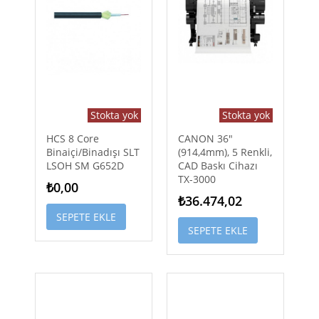
Stokta yok
Stokta yok
HCS 8 Core
CANON 36"
Binaiçi/Binadışı SLT
(914,4mm), 5 Renkli,
LSOH SM G652D
CAD Baskı Cihazı
TX-3000
₺0,00
₺36.474,02
SEPETE EKLE
SEPETE EKLE