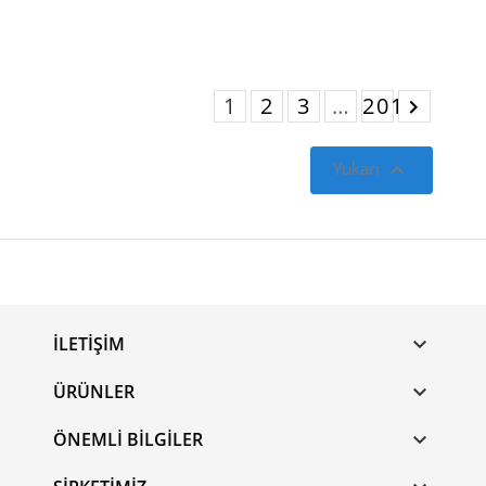
1
2
3
…
201


Yukarı
İLETIŞIM

ÜRÜNLER

ÖNEMLI BILGILER
