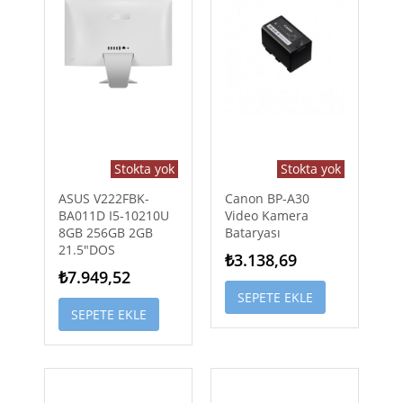
Stokta yok
Stokta yok
ASUS V222FBK-
Canon BP-A30
BA011D I5-10210U
Video Kamera
8GB 256GB 2GB
Bataryası
21.5"DOS
₺3.138,69
₺7.949,52
SEPETE EKLE
SEPETE EKLE