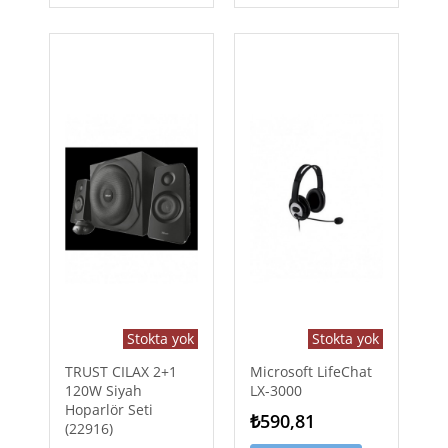
Stokta yok
Stokta yok
TRUST CILAX 2+1
Microsoft LifeChat
120W Siyah
LX-3000
Hoparlör Seti
₺590,81
(22916)