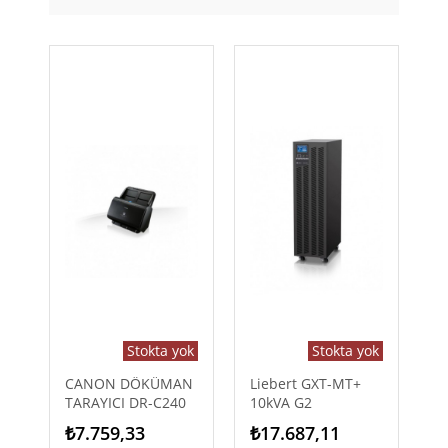
Stokta yok
Stokta yok
CANON DÖKÜMAN
Liebert GXT-MT+
TARAYICI DR-C240
10kVA G2
₺7.759,33
₺17.687,11