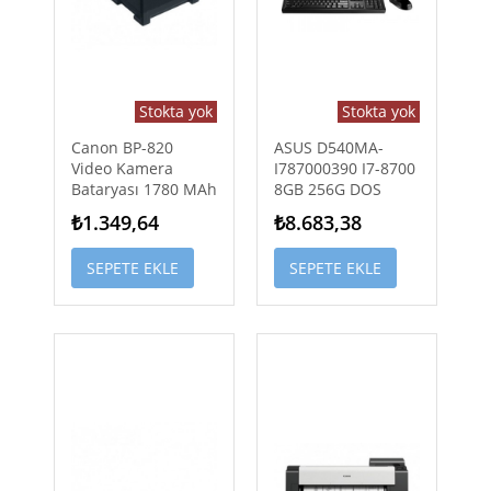
Stokta yok
Stokta yok
Canon BP-820
ASUS D540MA-
Video Kamera
I787000390 I7-8700
Bataryası 1780 MAh
8GB 256G DOS
₺1.349,64
₺8.683,38
SEPETE EKLE
SEPETE EKLE