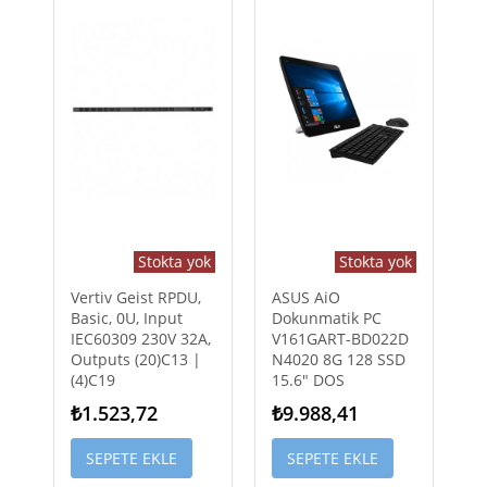
Stokta yok
Stokta yok
Vertiv Geist RPDU,
ASUS AiO
Basic, 0U, Input
Dokunmatik PC
IEC60309 230V 32A,
V161GART-BD022D
Outputs (20)C13 |
N4020 8G 128 SSD
(4)C19
15.6" DOS
₺1.523,72
₺9.988,41
SEPETE EKLE
SEPETE EKLE