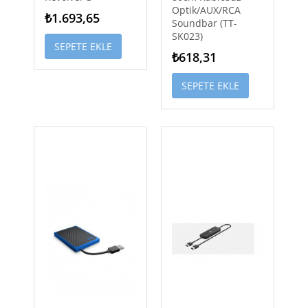
Optik/AUX/RCA
₺1.693,65
Soundbar (TT-
SK023)
SEPETE EKLE
₺618,31
SEPETE EKLE