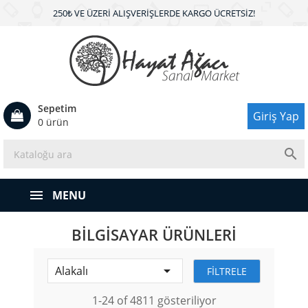
250₺ VE ÜZERI ALIŞVERIŞLERDE KARGO ÜCRETSIZ!
Sepetim
Giriş Yap
0 ürün

MENU
BILGISAYAR ÜRÜNLERI

Alakalı
FILTRELE
1-24 of 4811 gösteriliyor