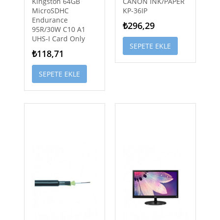
Kingston 64GB
CANON INK/PAPER
MicroSDHC
KP-36IP
Endurance
₺296,29
95R/30W C10 A1
UHS-I Card Only
SEPETE EKLE
₺118,71
SEPETE EKLE