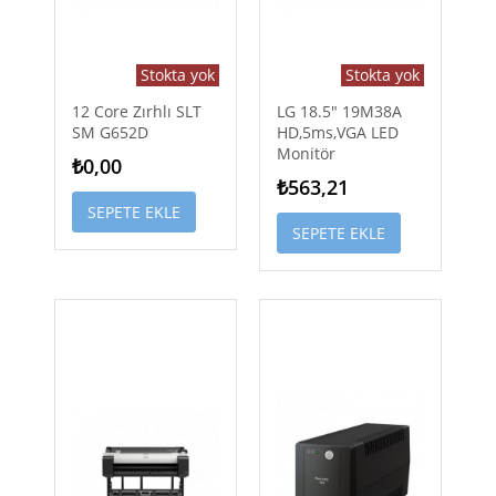
Stokta yok
Stokta yok
12 Core Zırhlı SLT
LG 18.5" 19M38A
SM G652D
HD,5ms,VGA LED
Monitör
₺0,00
₺563,21
SEPETE EKLE
SEPETE EKLE