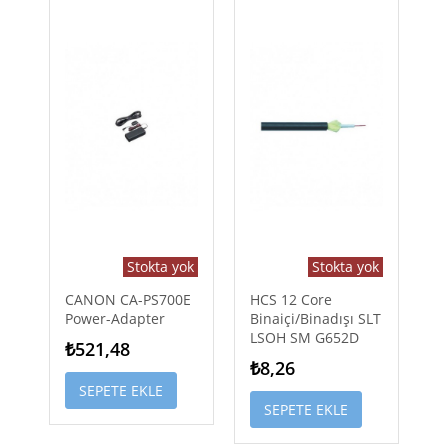
Stokta yok
Stokta yok
CANON CA-PS700E
HCS 12 Core
Power-Adapter
Binaiçi/Binadışı SLT
LSOH SM G652D
₺521,48
₺8,26
SEPETE EKLE
SEPETE EKLE