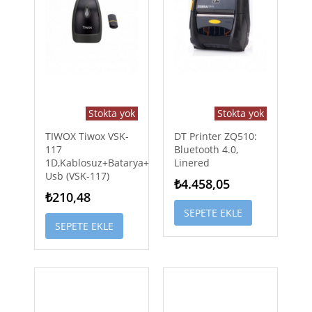
Stokta yok
Stokta yok
TIWOX Tiwox VSK-
DT Printer ZQ510:
117
Bluetooth 4.0,
1D,Kablosuz+Batarya+Mini
Linered
Usb (VSK-117)
₺4.458,05
₺210,48
SEPETE EKLE
SEPETE EKLE