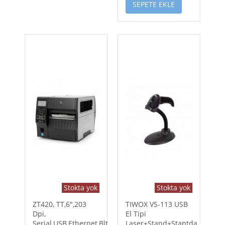
SEPETE EKLE
Stokta yok
Stokta yok
ZT420, TT,6",203
TIWOX VS-113 USB
Dpi,
El Tipi
Serial,USB,Ethernet,Blth.
Laser+Stand+Stantda