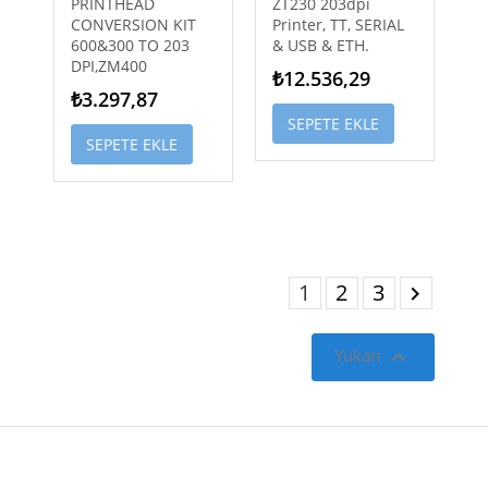
PRINTHEAD
ZT230 203dpi
CONVERSION KIT
Printer, TT, SERIAL
600&300 TO 203
& USB & ETH.
DPI,ZM400
₺12.536,29
₺3.297,87
SEPETE EKLE
SEPETE EKLE
1
2
3


Yukarı