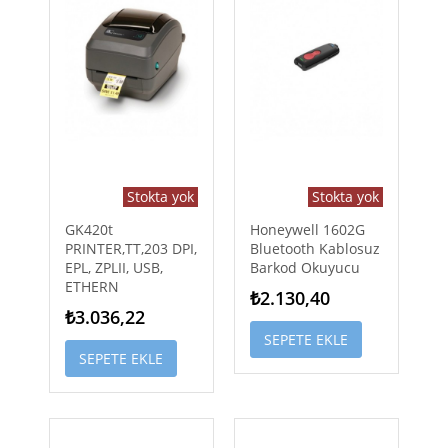
Stokta yok
Stokta yok
GK420t
Honeywell 1602G
PRINTER,TT,203 DPI,
Bluetooth Kablosuz
EPL, ZPLII, USB,
Barkod Okuyucu
ETHERN
₺2.130,40
₺3.036,22
SEPETE EKLE
SEPETE EKLE