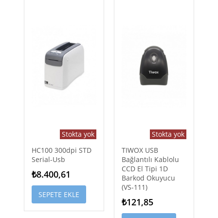
Stokta yok
Stokta yok
HC100 300dpi STD
TIWOX USB
Serial-Usb
Bağlantılı Kablolu
CCD El Tipi 1D
₺8.400,61
Barkod Okuyucu
(VS-111)
SEPETE EKLE
₺121,85