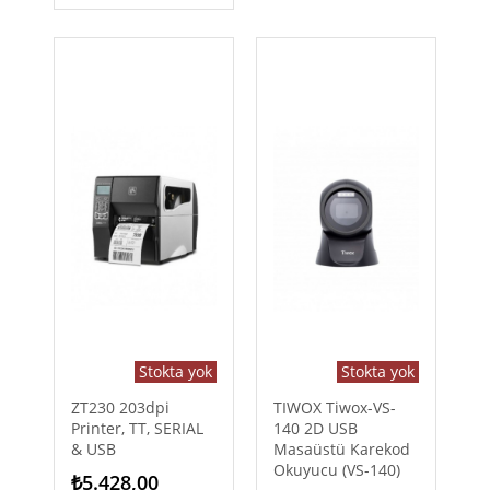
Stokta yok
Stokta yok
ZT230 203dpi
TIWOX Tiwox-VS-
Printer, TT, SERIAL
140 2D USB
& USB
Masaüstü Karekod
Okuyucu (VS-140)
₺5.428,00