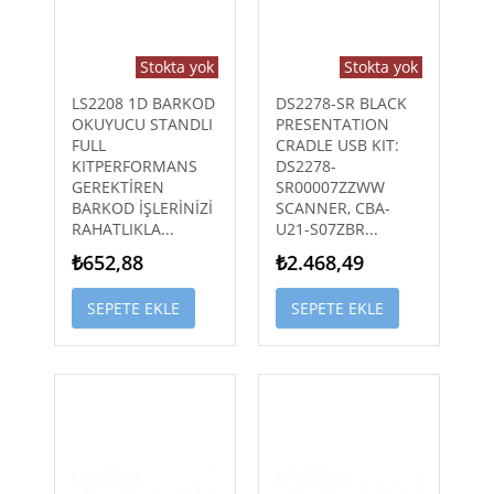
Stokta yok
Stokta yok
LS2208 1D BARKOD
DS2278-SR BLACK
OKUYUCU STANDLI
PRESENTATION
FULL
CRADLE USB KIT:
KITPERFORMANS
DS2278-
GEREKTİREN
SR00007ZZWW
BARKOD İŞLERİNİZİ
SCANNER, CBA-
RAHATLIKLA...
U21-S07ZBR...
₺652,88
₺2.468,49
SEPETE EKLE
SEPETE EKLE