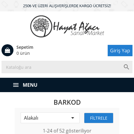
250₺ VE ÜZERI ALIŞVERIŞLERDE KARGO ÜCRETSIZ!
Sepetim
Giriş Yap
0 ürün

MENU
BARKOD

Alakalı
FILTRELE
1-24 of 52 gösteriliyor