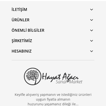
İLETIŞIM

ÜRÜNLER

ÖNEMLI BILGILER

ŞIRKETIMIZ

HESABINIZ

Keyifle alışveriş yapmanın ve istediğiniz ürünleri
uygun fiyatla almanın
huzurunu yaşamanız dileği ile...