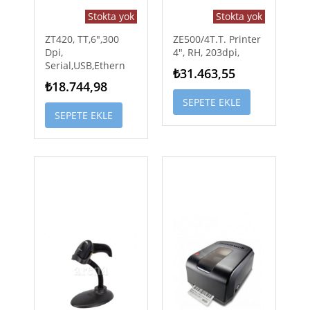
Stokta yok
Stokta yok
ZT420, TT,6",300
ZE500/4T.T. Printer
Dpi,
4", RH, 203dpi,
Serial,USB,Ethern
₺31.463,55
₺18.744,98
SEPETE EKLE
SEPETE EKLE