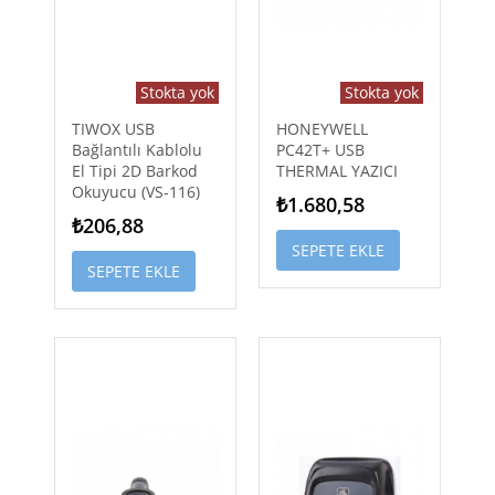
Stokta yok
Stokta yok
TIWOX USB
HONEYWELL
Bağlantılı Kablolu
PC42T+ USB
El Tipi 2D Barkod
THERMAL YAZICI
Okuyucu (VS-116)
₺1.680,58
₺206,88
SEPETE EKLE
SEPETE EKLE