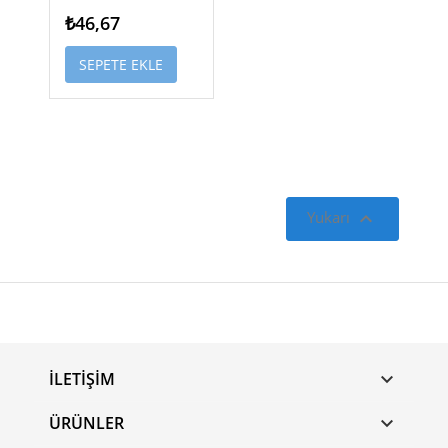
₺46,67
SEPETE EKLE

Yukarı
İLETIŞIM

ÜRÜNLER
