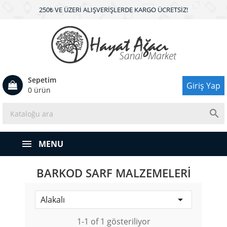
250₺ VE ÜZERI ALIŞVERIŞLERDE KARGO ÜCRETSIZ!
Sepetim
Giriş Yap
0 ürün

MENU
BARKOD SARF MALZEMELERI

Alakalı
1-1 of 1 gösteriliyor