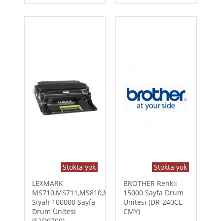
Stokta yok
Stokta yok
LEXMARK
BROTHER Renkli
MS710,MS711,MS810,MS811
15000 Sayfa Drum
Siyah 100000 Sayfa
Ünitesi (DR-240CL-
Drum Ünitesi
CMY)
(52D0Z00)