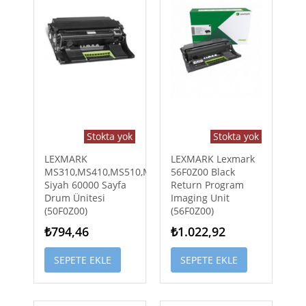
Stokta yok
Stokta yok
LEXMARK
LEXMARK Lexmark
MS310,MS410,MS510,MS610
56F0Z00 Black
Siyah 60000 Sayfa
Return Program
Drum Ünitesi
Imaging Unit
(50F0Z00)
(56F0Z00)
₺794,46
₺1.022,92
SEPETE EKLE
SEPETE EKLE