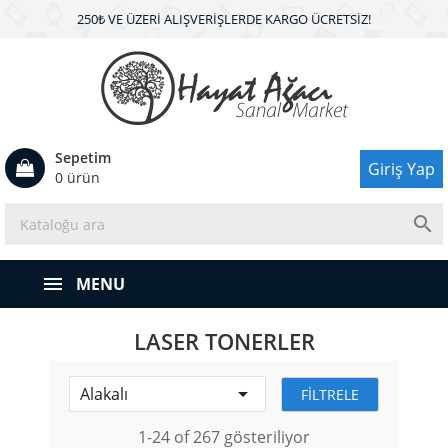
250₺ VE ÜZERI ALIŞVERIŞLERDE KARGO ÜCRETSIZ!
Sepetim
Giriş Yap
0 ürün

MENU
LASER TONERLER

Alakalı
FILTRELE
1-24 of 267 gösteriliyor