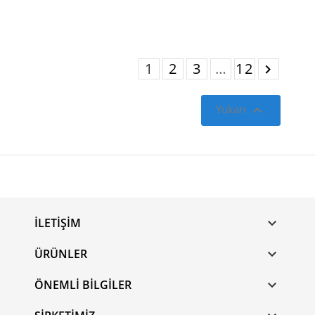
1
2
3
…
12


Yukarı
İLETIŞIM

ÜRÜNLER

ÖNEMLI BILGILER
