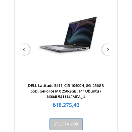
DELL Latitude 5411, Ci5-10400H, 8G, 256GB
SSD, GeForce MX 250-2GB, 14" Ubuntu /
N004L541114EMEA_U
₺18.275,40
STOKTA YOK