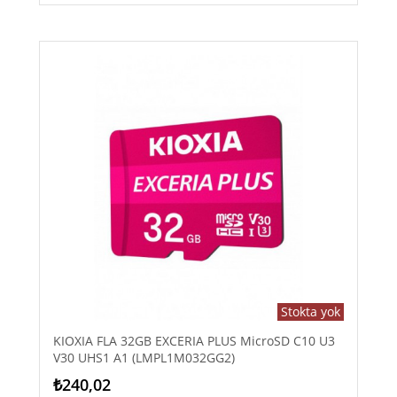
Stokta yok
KIOXIA FLA 32GB EXCERIA PLUS MicroSD C10 U3
V30 UHS1 A1 (LMPL1M032GG2)
₺240,02