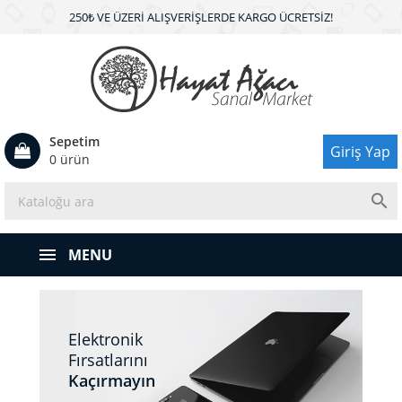
250₺ VE ÜZERI ALIŞVERIŞLERDE KARGO ÜCRETSIZ!
Sepetim
Giriş Yap
0 ürün

MENU
Elektronik
Fırsatlarını
Kaçırmayın