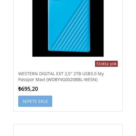
Stokta yok
WESTERN DIGITAL EXT 2,5" 2TB USB3.0 My
Passpor Mavi (WDBYVG0020BBL-WESN)
₺695,20
SEPETE EKLE